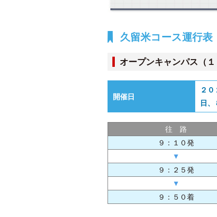
久留米コース運行表
オープンキャンパス（１
２０
開催日
日、
往 路
９：１０発
▼
９：２５発
▼
９：５０着