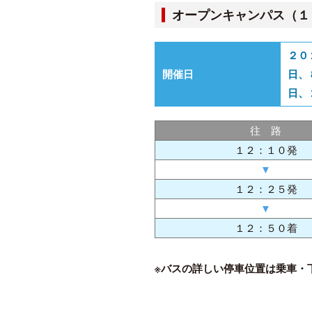
オープンキャンパス（１
２０
開催日
日、
日、
往 路
１２：１０発
▼
１２：２５発
▼
１２：５０着
※バスの詳しい停車位置は乗車・下