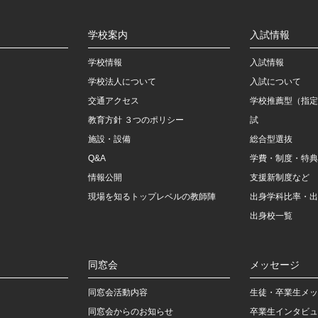
学校案内
入試情報
学校情報
入試情報
学校法人について
入試について
交通アクセス
学校推薦型（指定
教育方針 ３つのポリシー
試
施設・設備
総合型選抜
Q&A
学費・制度・特典
情報公開
支援新制度など
現場を知るトップレベルの教師陣
出身学科比率・出
出身校一覧
同窓会
メッセージ
同窓会活動内容
生徒・卒業生メッ
同窓会からのお知らせ
卒業生インタビュ